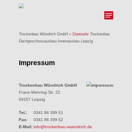
Skip
to
Menu
main
Close
content
Menu
Trockenbau Wündrich GmbH »
Startseite
Trockenbau
Dachgeschossausbau Innenausbau Leipzig
Impressum
Trockenbau Wündrich GmbH
Franz-Mehring-Str. 22
04157 Leipzig
Tel.:
0341 86 399 51
Fax:
0341 86 399 52
E-Mail:
info@trockenbau-wuendrich.de